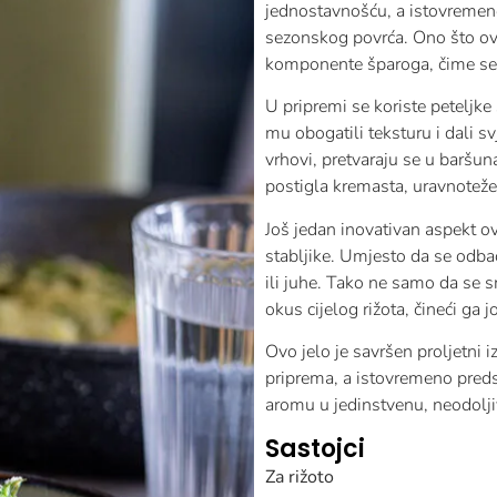
jednostavnošću, a istovremeno
sezonskog povrća. Ono što ovaj
komponente šparoga, čime se ma
U pripremi se koriste peteljke
mu obogatili teksturu i dali 
vrhovi, pretvaraju se u baršun
postigla kremasta, uravnotežen
Još jedan inovativan aspekt o
stabljike. Umjesto da se odbac
ili juhe. Tako ne samo da se
okus cijelog rižota, čineći ga j
Ovo jelo je savršen proljetni 
priprema, a istovremeno predsta
aromu u jedinstvenu, neodolj
Sastojci
Za rižoto