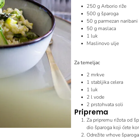
250 g Arborio riže
500 g šparoga
50 g parmezan naribani
50 g maslaca
1 luk
Maslinovo ulje
Za temeljac
2 mrkve
1 stabljika celera
1 luk
2 l vode
2 prstohvata soli
Priprema
Za pripremu rižota od š
dio šparoga koji ćete kor
Odrežite vrhove šparoga, 