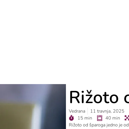
Rižoto 
Vedrana
11 travnja, 2025
15 min
40 min
Rižoto od šparoga jedno je od 