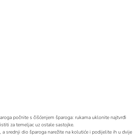
paroga počnite s čišćenjem šparoga: rukama uklonite najtvrđi
istiti za temeljac uz ostale sastojke.
a srednji dio šparoga narežite na kolutiće i podijelite ih u dvije