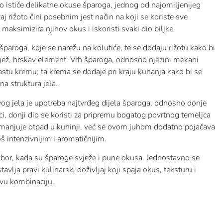
 ističe delikatne okuse šparoga, jednog od najomiljenijeg
 rižoto čini posebnim jest način na koji se koriste sve
ksimizira njihov okus i iskoristi svaki dio biljke.
 šparoga, koje se narežu na kolutiće, te se dodaju rižotu kako bi
svjež, hrskav element. Vrh šparoga, odnosno njezini mekani
astu kremu; ta krema se dodaje pri kraju kuhanja kako bi se
a struktura jela.
vog jela je upotreba najtvrđeg dijela šparoga, odnosno donje
i, donji dio se koristi za pripremu bogatog povrtnog temeljca
 smanjuje otpad u kuhinji, već se ovom juhom dodatno pojačava
oš intenzivnijim i aromatičnijim.
izbor, kada su šparoge svježe i pune okusa. Jednostavno se
vlja pravi kulinarski doživljaj koji spaja okus, teksturu i
ivu kombinaciju.