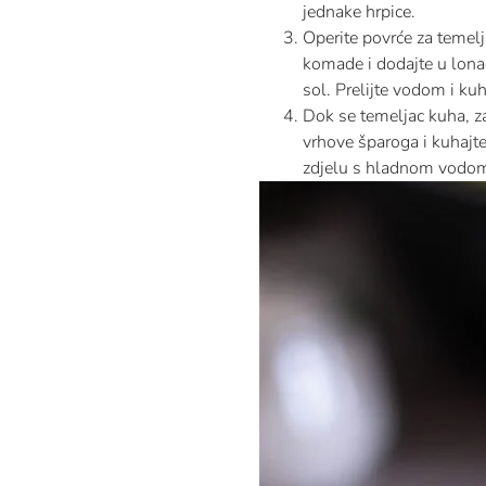
jednake hrpice.
Operite povrće za temelja
komade i dodajte u lonac
sol. Prelijte vodom i ku
Dok se temeljac kuha, z
vrhove šparoga i kuhajt
zdjelu s hladnom vodom k