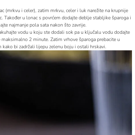
c (mrkvu i celer), zatim mrkvu, celer i luk narežite na krupnije
. Također u lonac s povrćem dodajte deblje stabljike šparoga i
hajte najmanje pola sata nakon što zavrije.
akuhajte vodu u koju ste dodali sok pa u ključalu vodu dodajte
e maksimalno 2 minute. Zatim vrhove šparoga prebacite u
ako bi zadržali lijepu zelenu boju i ostali hrskavi.