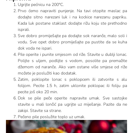
Ugrijte pećnicu na 200°C.
Prvo ćemo napraviti punjenje. Na tavi otopite maslac pa
dodajte sitno narezani luk i na kockice narezanu papriku.
Kada luk postane staklast dodajte rižu koju ste prethodno
isprali.
Sve dobro promiješajte pa dodajte sok naranče, malo soli i
vodu. Sve opet dobro promiješajte pa pustite da se kuha
dok voda ne ispari.
Pile operite i punite smjesom od riže. Stavite u dublji lonac.
Polijte s uljem, podlijte s vodom, posolite pa premažite
džemom od naranče. Ako vam ostane više smjese od riže
možete je poslužiti kao dodatak.
Zatim, poklopite lonac s poklopcem ili zatvorite s alu
folijom. Pecite 1.5 h, zatim uklonite poklopac ili foliju pa
pecite još oko 20 min.
Dok se pile peče operite napravite umak. Sve sastojke
stavite u mali lončić pa ugrijte uz miješanje. Pazite da ne
zakipi. Stavite sa strane.
Pečeno pile poslužite toplo uz umak.