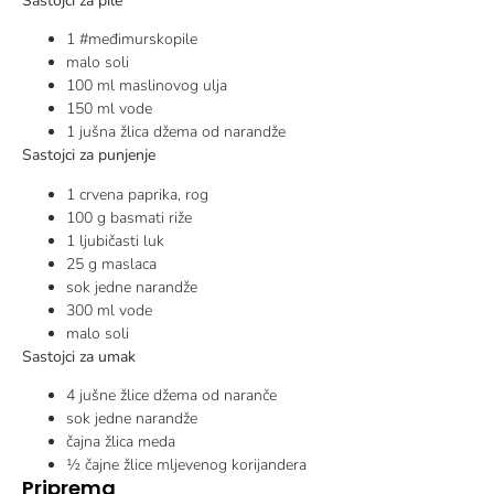
Sastojci za pile
1 #međimurskopile
malo soli
100 ml maslinovog ulja
150 ml vode
1 jušna žlica džema od narandže
Sastojci za punjenje
1 crvena paprika, rog
100 g basmati riže
1 ljubičasti luk
25 g maslaca
sok jedne narandže
300 ml vode
malo soli
Sastojci za umak
4 jušne žlice džema od naranče
sok jedne narandže
čajna žlica meda
½ čajne žlice mljevenog korijandera
Priprema