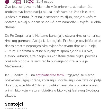
10
110
Za 4 osobe
Ovo jelo zahtjeva možda malo više pripreme, ali nakon što
probate ovu kombinaciju okusa, neće vam biti žao tih ekstra
uloženih minuta. Piletina je stvorena za sljubljivanje s voćnim
notama, a ovaj put sam se odlučila za narandže – svježe i u obliku
džema.
De Re Coquinaria ili Na temu kuhanja je slavna rimska kuharica,
rimskog gurmana Apicija iz 1. stoljeća. Prožeta je poviješću te se
danas smatra neprocjenjivim svjedočanstvom rimske kuhinje i
kulture. Priprema piletine punjenjem spominje se u i u ovoj
slavnoj kuharici, a za nadjev su korištene razne biljke, povrće i
orašasti plodovi. Ja sam radila punjenje od riže, a pile je
Međimursko!
Jer, u Međimurju, na
antibiotic free farmi
uzgajivači su vjerno
posvećeni uzgoju hrane, stvaranju i održavanju kvalitete od polja
do stola, a certifikat “Bez antibiotika” jamči da pilići nikada nisu
primili bilo koju vrstu antibiotika u bilo kojoj fazi svog životnog
ciklusa.
Sastojci