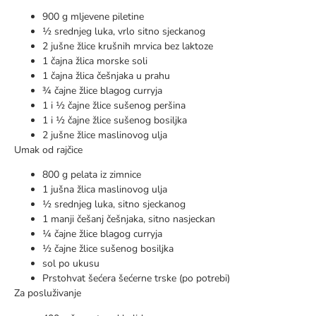
900 g mljevene piletine
½ srednjeg luka, vrlo sitno sjeckanog
2 jušne žlice krušnih mrvica bez laktoze
1 čajna žlica morske soli
1 čajna žlica češnjaka u prahu
¾ čajne žlice blagog curryja
1 i ½ čajne žlice sušenog peršina
1 i ½ čajne žlice sušenog bosiljka
2 jušne žlice maslinovog ulja
Umak od rajčice
800 g pelata iz zimnice
1 jušna žlica maslinovog ulja
½ srednjeg luka, sitno sjeckanog
1 manji češanj češnjaka, sitno nasjeckan
¼ čajne žlice blagog curryja
½ čajne žlice sušenog bosiljka
sol po ukusu
Prstohvat šećera šećerne trske (po potrebi)
Za posluživanje