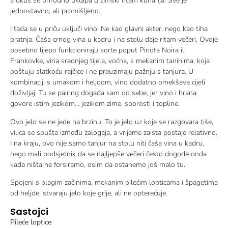
a okus se prirodno uklapa u zimski ritam kuhanja. Sve je
jednostavno, ali promišljeno.
I tada se u priču uključi vino. Ne kao glavni akter, nego kao tiha
pratnja. Čaša crnog vina u kadru i na stolu daje ritam večeri. Ovdje
posebno lijepo funkcioniraju sorte poput Pinota Noira ili
Frankovke, vina srednjeg tijela, voćna, s mekanim taninima, koja
poštuju slatkoću rajčice i ne preuzimaju pažnju s tanjura. U
kombinaciji s umakom i heljdom, vino dodatno omekšava cijeli
doživljaj. Tu se pairing događa sam od sebe, jer vino i hrana
govore istim jezikom… jezikom zime, sporosti i topline.
Ovo jelo se ne jede na brzinu. To je jelo uz koje se razgovara tiše,
vilica se spušta između zalogaja, a vrijeme zaista postaje relativno.
I na kraju, ovo nije samo tanjur na stolu niti čaša vina u kadru,
nego mali podsjetnik da se najljepše večeri često dogode onda
kada ništa ne forsiramo, osim da ostanemo još malo tu.
Spojeni s blagim začinima, mekanim pilećim lopticama i špagetima
od heljde, stvaraju jelo koje grije, ali ne opterećuje.
Sastojci
Pileće loptice