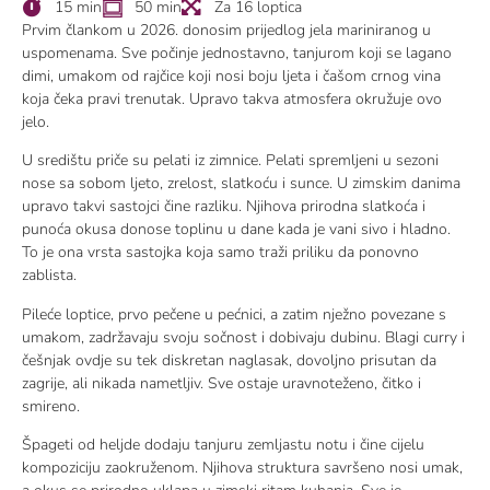
15 min
50 min
Za 16 loptica
Prvim člankom u 2026. donosim prijedlog jela mariniranog u
uspomenama. Sve počinje jednostavno, tanjurom koji se lagano
dimi, umakom od rajčice koji nosi boju ljeta i čašom crnog vina
koja čeka pravi trenutak. Upravo takva atmosfera okružuje ovo
jelo.
U središtu priče su pelati iz zimnice. Pelati spremljeni u sezoni
nose sa sobom ljeto, zrelost, slatkoću i sunce. U zimskim danima
upravo takvi sastojci čine razliku. Njihova prirodna slatkoća i
punoća okusa donose toplinu u dane kada je vani sivo i hladno.
To je ona vrsta sastojka koja samo traži priliku da ponovno
zablista.
Pileće loptice, prvo pečene u pećnici, a zatim nježno povezane s
umakom, zadržavaju svoju sočnost i dobivaju dubinu. Blagi curry i
češnjak ovdje su tek diskretan naglasak, dovoljno prisutan da
zagrije, ali nikada nametljiv. Sve ostaje uravnoteženo, čitko i
smireno.
Špageti od heljde dodaju tanjuru zemljastu notu i čine cijelu
kompoziciju zaokruženom. Njihova struktura savršeno nosi umak,