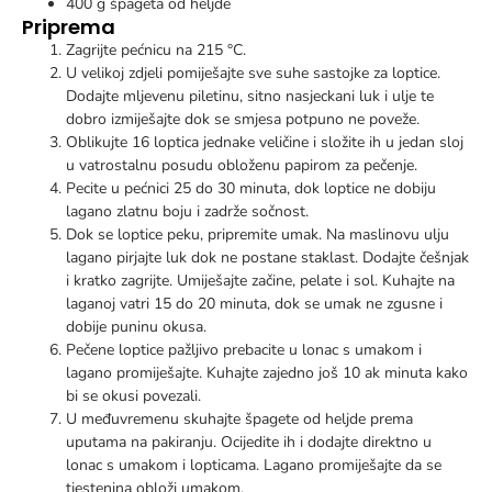
400 g špageta od heljde
Priprema
Zagrijte pećnicu na 215 °C.
U velikoj zdjeli pomiješajte sve suhe sastojke za loptice.
Dodajte mljevenu piletinu, sitno nasjeckani luk i ulje te
dobro izmiješajte dok se smjesa potpuno ne poveže.
Oblikujte 16 loptica jednake veličine i složite ih u jedan sloj
u vatrostalnu posudu obloženu papirom za pečenje.
Pecite u pećnici 25 do 30 minuta, dok loptice ne dobiju
lagano zlatnu boju i zadrže sočnost.
Dok se loptice peku, pripremite umak. Na maslinovu ulju
lagano pirjajte luk dok ne postane staklast. Dodajte češnjak
i kratko zagrijte. Umiješajte začine, pelate i sol. Kuhajte na
laganoj vatri 15 do 20 minuta, dok se umak ne zgusne i
dobije puninu okusa.
Pečene loptice pažljivo prebacite u lonac s umakom i
lagano promiješajte. Kuhajte zajedno još 10 ak minuta kako
bi se okusi povezali.
U međuvremenu skuhajte špagete od heljde prema
uputama na pakiranju. Ocijedite ih i dodajte direktno u
lonac s umakom i lopticama. Lagano promiješajte da se
tjestenina obloži umakom.