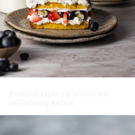
Pohani kruh sa sirom od
mliječnog kefira