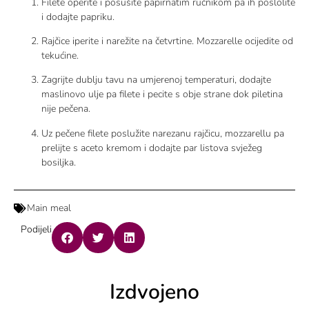
Filete operite i posušite papirnatim ručnikom pa ih poslolite
i dodajte papriku.
Rajčice iperite i narežite na četvrtine. Mozzarelle ocijedite od
tekućine.
Zagrijte dublju tavu na umjerenoj temperaturi, dodajte
maslinovo ulje pa filete i pecite s obje strane dok piletina
nije pečena.
Uz pečene filete poslužite narezanu rajčicu, mozzarellu pa
prelijte s aceto kremom i dodajte par listova svježeg
bosiljka.
Main meal
Podijeli
Izdvojeno