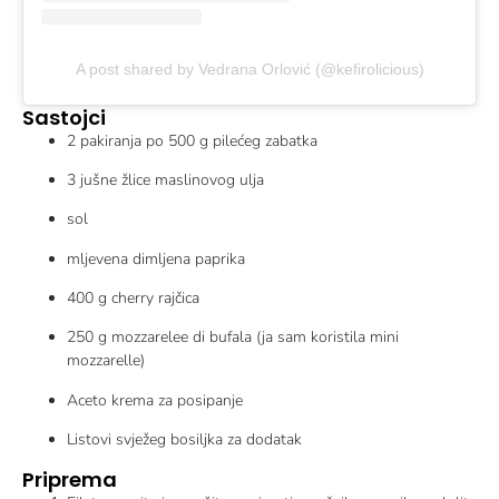
A post shared by Vedrana Orlović (@kefirolicious)
Sastojci
2 pakiranja po 500 g pilećeg zabatka
3 jušne žlice maslinovog ulja
sol
mljevena dimljena paprika
400 g cherry rajčica
250 g mozzarelee di bufala (ja sam koristila mini
mozzarelle)
Aceto krema za posipanje
Listovi svježeg bosiljka za dodatak
Priprema