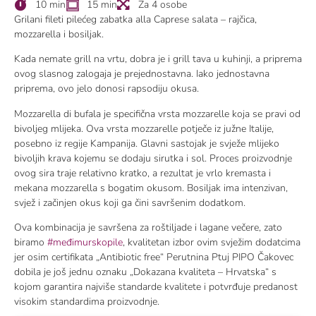
10 min
15 min
Za 4 osobe
Grilani fileti pilećeg zabatka alla Caprese salata – rajčica,
mozzarella i bosiljak.
Kada nemate grill na vrtu, dobra je i grill tava u kuhinji, a priprema
ovog slasnog zalogaja je prejednostavna. Iako jednostavna
priprema, ovo jelo donosi rapsodiju okusa.
Mozzarella di bufala je specifična vrsta mozzarelle koja se pravi od
bivoljeg mlijeka. Ova vrsta mozzarelle potječe iz južne Italije,
posebno iz regije Kampanija. Glavni sastojak je svježe mlijeko
bivoljih krava kojemu se dodaju sirutka i sol. Proces proizvodnje
ovog sira traje relativno kratko, a rezultat je vrlo kremasta i
mekana mozzarella s bogatim okusom. Bosiljak ima intenzivan,
svjež i začinjen okus koji ga čini savršenim dodatkom.
Ova kombinacija je savršena za roštiljade i lagane večere, zato
biramo
#međimurskopile
, kvalitetan izbor ovim svježim dodatcima
jer osim certifikata „Antibiotic free“ Perutnina Ptuj PIPO Čakovec
dobila je još jednu oznaku „Dokazana kvaliteta – Hrvatska“ s
kojom garantira najviše standarde kvalitete i potvrđuje predanost
visokim standardima proizvodnje.