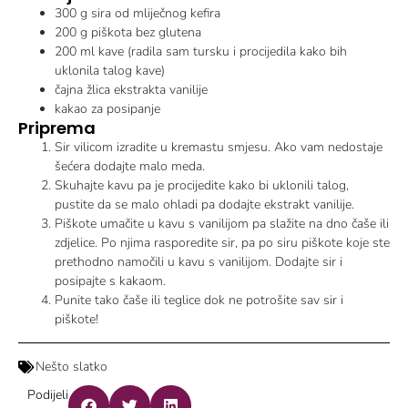
300 g sira od mliječnog kefira
200 g piškota bez glutena
200 ml kave (radila sam tursku i procijedila kako bih
uklonila talog kave)
čajna žlica ekstrakta vanilije
kakao za posipanje
Priprema
Sir vilicom izradite u kremastu smjesu. Ako vam nedostaje
šećera dodajte malo meda.
Skuhajte kavu pa je procijedite kako bi uklonili talog,
pustite da se malo ohladi pa dodajte ekstrakt vanilije.
Piškote umačite u kavu s vanilijom pa slažite na dno čaše ili
zdjelice. Po njima rasporedite sir, pa po siru piškote koje ste
prethodno namočili u kavu s vanilijom. Dodajte sir i
posipajte s kakaom.
Punite tako čaše ili teglice dok ne potrošite sav sir i
piškote!
Nešto slatko
Podijeli