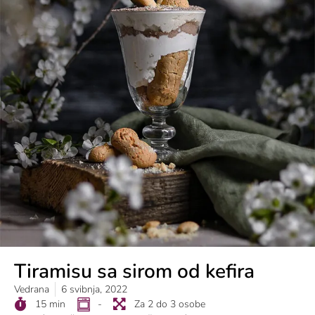
Tiramisu sa sirom od kefira
Vedrana
6 svibnja, 2022
15 min
-
Za 2 do 3 osobe