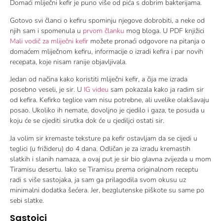
Domaći mliječni kefir je puno više od pića s dobrim bakterijama.
Gotovo svi članci o kefiru spominju njegove dobrobiti, a neke od
njih sam i spomenula u
prvom članku
mog bloga. U PDF knjižici
Mali vodič za mliječni kefir
možete pronaći odgovore na pitanja o
domaćem mliječnom kefiru, informacije o izradi kefira i par novih
recepata, koje nisam ranije objavljivala.
Jedan od načina kako koristiti mliječni kefir, a čija me izrada
posebno veseli, je sir. U
IG videu
sam pokazala kako ja radim sir
od kefira. Kefirko teglice vam nisu potrebne, ali uvelike olakšavaju
posao. Ukoliko ih nemate, dovoljno je cjedilo i gaza, te posuda u
koju će se cijediti sirutka dok će u cjediljci ostati sir.
Ja volim sir kremaste teksture pa kefir ostavljam da se cijedi u
teglici (u frižideru) do 4 dana. Odličan je za izradu kremastih
slatkih i slanih namaza, a ovaj put je sir bio glavna zvijezda u mom
Tiramisu desertu. Iako se Tiramisu prema originalnom receptu
radi s više sastojaka, ja sam ga prilagodila svom okusu uz
minimalni dodatka šećera. Jer, bezglutenske piškote su same po
sebi slatke.
Sastojci