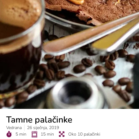
Tamne palačinke
Vedrana
26 siječnja, 2019
5 min
15 min
Oko 10 palačinki