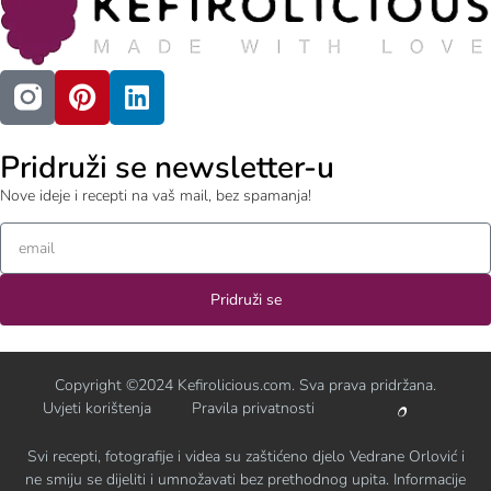
Pridruži se newsletter-u
Nove ideje i recepti na vaš mail, bez spamanja!
Pridruži se
Copyright ©2024 Kefirolicious.com. Sva prava pridržana.
Uvjeti korištenja
Pravila privatnosti
Svi recepti, fotografije i videa su zaštićeno djelo Vedrane Orlović i
ne smiju se dijeliti i umnožavati bez prethodnog upita. Informacije