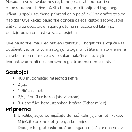
Nekada, u vrevi svakodnevice, bitno je zastati, odmoriti se i
duboko udahnuti život. A što bi moglo biti bolje od toga nego
uživati u spoju savršeno pripremljenih palačinki i najdražeg toplog
napitka? Ove kakao palačinke donose osjećaj čistog zadovoljstva i
užitka, a uz dodatak omiljenog džema i maslaca od kikirikija,
postaju prava poslastica za sva osjetila.
Ove palačinke imaju jedinstvenu teksturu i bogat okus koji će vas
oduševiti već pri prvom zalogaju. Stoga, priuštite si malo vremena
za sebe, pripremite ove divne kakao palačinke i uživajte u
jednostavnom, ali nezaboravnom gastronomskom iskustvu!
Sastojci
400 ml domaćeg mliječnog kefira
2 jaja
1 žličica cimeta
2,5 jušne žlice kakaa (sirovi kakao)
3 jušne žlice bezglutenskog brašna (Schar mix b)
Priprema
U velikoj zdjeli pomiješajte domaći kefir, jaja, cimet i kakao.
Miješajte dok ne dobijete glatku smjesu.
Dodajte bezglutensko brašno i lagano miješajte dok se svi