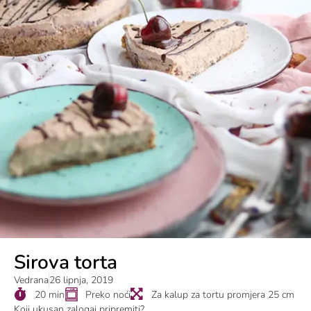
Sirova torta
Vedrana
26 lipnja, 2019
20 min
Preko noći
Za kalup za tortu promjera 25 cm
Koji ukusan zalogaj pripremiti?