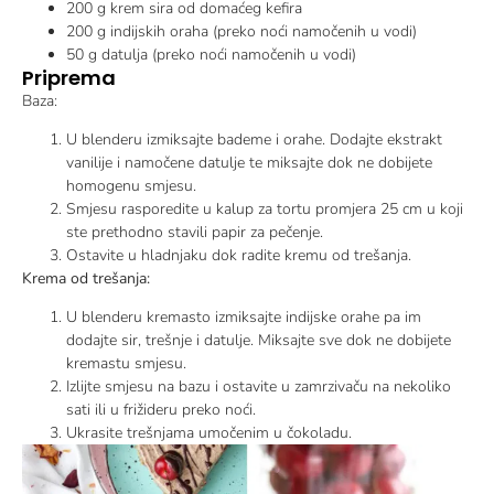
200 g krem sira od domaćeg kefira
200 g indijskih oraha (preko noći namočenih u vodi)
50 g datulja (preko noći namočenih u vodi)
Priprema
Baza:
U blenderu izmiksajte bademe i orahe. Dodajte ekstrakt
vanilije i namočene datulje te miksajte dok ne dobijete
homogenu smjesu.
Smjesu rasporedite u kalup za tortu promjera 25 cm u koji
ste prethodno stavili papir za pečenje.
Ostavite u hladnjaku dok radite kremu od trešanja.
Krema od trešanja:
U blenderu kremasto izmiksajte indijske orahe pa im
dodajte sir, trešnje i datulje. Miksajte sve dok ne dobijete
kremastu smjesu.
Izlijte smjesu na bazu i ostavite u zamrzivaču na nekoliko
sati ili u frižideru preko noći.
Ukrasite trešnjama umočenim u čokoladu.