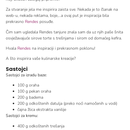
Za stvaranje jela me inspirira zaista sve. Nekada je to članak na
web-u, nekada reklama, boje,…a ovaj put je inspiracija bila
prekrasno
Rendes
posuđe.
Čim sam ugledala Rendes tanjure znala sam da uz njih paše šnita
osvježavajuće sirove torte s trešnjama i sirom od domaćeg kefira.
Hvala
Rendes
na inspiraciji i prekrasnom poklonu!
A što inspirira vaše kulinarske kreacije?
Sastojci
Sastojci za izradu baze:
100 g oraha
100 g pekan oraha
200 g badema
200 g odkoštenih datulja (preko noći namočenih u vodi)
čajna žlica ekstrakta vanilije
Sastojci za kremu:
400 g odkoštenih trešanja