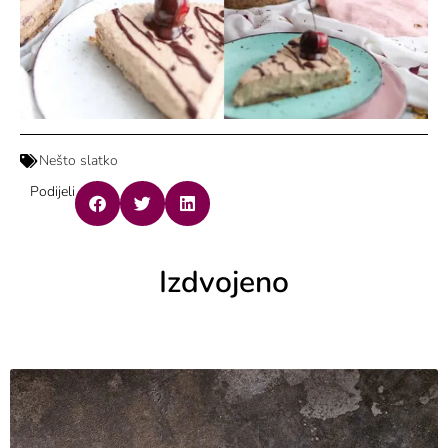
Nešto slatko
Podijeli
Izdvojeno