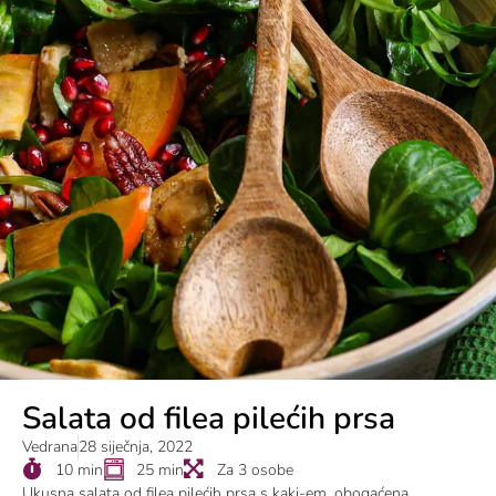
Salata od filea pilećih prsa
Vedrana
28 siječnja, 2022
10 min
25 min
Za 3 osobe
Ukusna salata od filea pilećih prsa s kaki-em, obogaćena