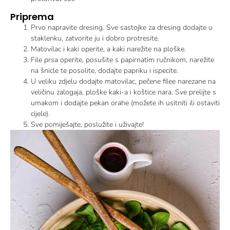
Priprema
Prvo napravite dresing. Sve sastojke za dresing dodajte u
staklenku, zatvorite ju i dobro protresite.
Matovilac i kaki operite, a kaki narežite na ploške.
File prsa operite, posušite s papirnatim ručnikom, narežite
na šnicle te posolite, dodajte papriku i ispecite.
U veliku zdjelu dodajte matovilac, pečene filee narezane na
veličinu zalogaja, ploške kaki-a i koštice nara. Sve prelijte s
umakom i dodajte pekan orahe (možete ih usitniti ili ostaviti
cijele).
Sve pomiješajte, poslužite i uživajte!