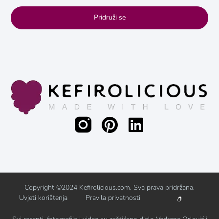
Pridruži se
Copyright ©2024 Kefirolicious.com. Sva prava pridržana.
Uvjeti korištenja
Pravila privatnosti