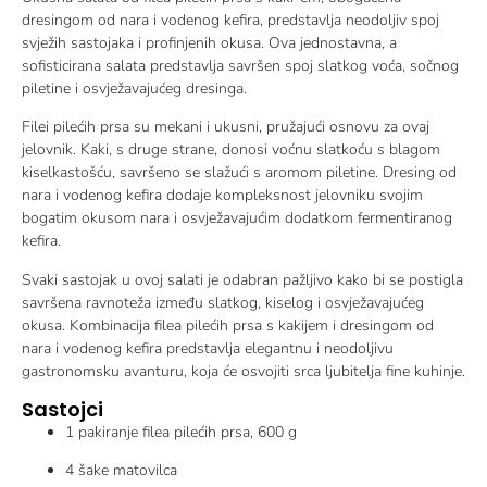
dresingom od nara i vodenog kefira, predstavlja neodoljiv spoj
svježih sastojaka i profinjenih okusa. Ova jednostavna, a
sofisticirana salata predstavlja savršen spoj slatkog voća, sočnog
piletine i osvježavajućeg dresinga.
Filei pilećih prsa su mekani i ukusni, pružajući osnovu za ovaj
jelovnik. Kaki, s druge strane, donosi voćnu slatkoću s blagom
kiselkastošću, savršeno se slažući s aromom piletine. Dresing od
nara i vodenog kefira dodaje kompleksnost jelovniku svojim
bogatim okusom nara i osvježavajućim dodatkom fermentiranog
kefira.
Svaki sastojak u ovoj salati je odabran pažljivo kako bi se postigla
savršena ravnoteža između slatkog, kiselog i osvježavajućeg
okusa. Kombinacija filea pilećih prsa s kakijem i dresingom od
nara i vodenog kefira predstavlja elegantnu i neodoljivu
gastronomsku avanturu, koja će osvojiti srca ljubitelja fine kuhinje.
Sastojci
1 pakiranje filea pilećih prsa, 600 g
4 šake matovilca