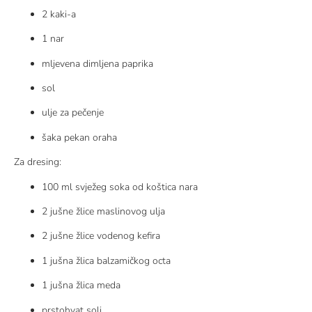
2 kaki-a
1 nar
mljevena dimljena paprika
sol
ulje za pečenje
šaka pekan oraha
Za dresing:
100 ml svježeg soka od koštica nara
2 jušne žlice maslinovog ulja
2 jušne žlice vodenog kefira
1 jušna žlica balzamičkog octa
1 jušna žlica meda
prstohvat soli