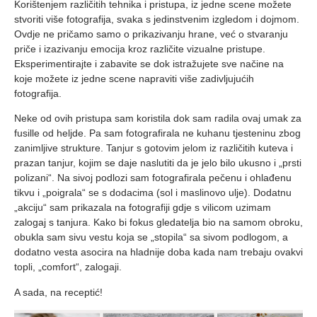
Korištenjem različitih tehnika i pristupa, iz jedne scene možete
stvoriti više fotografija, svaka s jedinstvenim izgledom i dojmom.
Ovdje ne pričamo samo o prikazivanju hrane, već o stvaranju
priče i izazivanju emocija kroz različite vizualne pristupe.
Eksperimentirajte i zabavite se dok istražujete sve načine na
koje možete iz jedne scene napraviti više zadivljujućih
fotografija.
Neke od ovih pristupa sam koristila dok sam radila ovaj umak za
fusille od heljde. Pa sam fotografirala ne kuhanu tjesteninu zbog
zanimljive strukture. Tanjur s gotovim jelom iz različitih kuteva i
prazan tanjur, kojim se daje naslutiti da je jelo bilo ukusno i „prsti
polizani“. Na sivoj podlozi sam fotografirala pečenu i ohlađenu
tikvu i „poigrala“ se s dodacima (sol i maslinovo ulje). Dodatnu
„akciju“ sam prikazala na fotografiji gdje s vilicom uzimam
zalogaj s tanjura. Kako bi fokus gledatelja bio na samom obroku,
obukla sam sivu vestu koja se „stopila“ sa sivom podlogom, a
dodatno vesta asocira na hladnije doba kada nam trebaju ovakvi
topli, „comfort“, zalogaji.
A sada, na receptić!