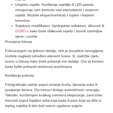
Umjetno svjetlo: Korištenje svjetiljki ili LED panela
omogućuje vam kontrolu nad intenzitetom i smjerom
svjetla. Možete eksperimentirati s toplim i hladnim
tonovima.
Svjetlosni modifikatori: Upotrijebite reflektore, difuzore ili
GOBO-e
kako biste oblikovali svjetlo i stvorili zanimljive
sjene i uzorke.
Promjena fokusa
Fokusiranjem na jednom detalju, dok je pozadina zamagljena,
možete naglasiti određeni element hrane. Ili, zadržite cijelu
scenu u fokusu kako biste prikazali sve detalje. Ovo je korisno
kada želite prikazati složenost aranžmana.
Korištenje pokreta
Fotografirajte radnje poput rezanja kruha, lijevanja soka ili
posipanja šećera. Ovi trenuci dodaju autentičnost i energiju.
Također, korištenjem kratkog vremena ekspozicije, zamrznite
trenutak poput kapljice soka koja pada ili paru koja se diže iz
toplog napitka ili dim kod netom ugašene svijeće.