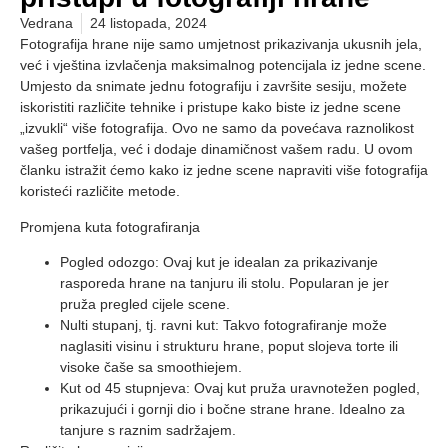
Vedrana
24 listopada, 2024
Fotografija hrane nije samo umjetnost prikazivanja ukusnih jela,
već i vještina izvlačenja maksimalnog potencijala iz jedne scene.
Umjesto da snimate jednu fotografiju i završite sesiju, možete
iskoristiti različite tehnike i pristupe kako biste iz jedne scene
„izvukli“ više fotografija. Ovo ne samo da povećava raznolikost
vašeg portfelja, već i dodaje dinamičnost vašem radu. U ovom
članku istražit ćemo kako iz jedne scene napraviti više fotografija
koristeći različite metode.
Promjena kuta fotografiranja
Pogled odozgo
: Ovaj kut je idealan za prikazivanje
rasporeda hrane na tanjuru ili stolu. Popularan je jer
pruža pregled cijele scene.
Nulti stupanj, tj. ravni kut
: Takvo fotografiranje može
naglasiti visinu i strukturu hrane, poput slojeva torte ili
visoke čaše sa smoothiejem.
Kut od 45 stupnjeva
: Ovaj kut pruža uravnotežen pogled,
prikazujući i gornji dio i bočne strane hrane. Idealno za
tanjure s raznim sadržajem.