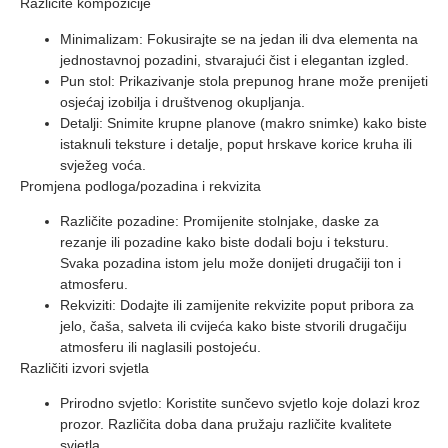
Različite kompozicije
Minimalizam:
Fokusirajte se na jedan ili dva elementa na
jednostavnoj pozadini, stvarajući čist i elegantan izgled.
Pun stol:
Prikazivanje stola prepunog hrane može prenijeti
osjećaj izobilja i društvenog okupljanja.
Detalji:
Snimite krupne planove (makro snimke) kako biste
istaknuli teksture i detalje, poput hrskave korice kruha ili
svježeg voća.
Promjena podloga/pozadina i rekvizita
Različite pozadine: Promijenite stolnjake, daske za
rezanje ili pozadine kako biste dodali boju i teksturu.
Svaka pozadina istom jelu može donijeti drugačiji ton i
atmosferu.
Rekviziti: Dodajte ili zamijenite rekvizite poput pribora za
jelo, čaša, salveta ili cvijeća kako biste stvorili drugačiju
atmosferu ili naglasili postojeću.
Različiti izvori svjetla
Prirodno svjetlo: Koristite sunčevo svjetlo koje dolazi kroz
prozor. Različita doba dana pružaju različite kvalitete
svjetla.